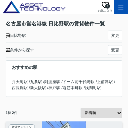
0
お気に入り
名古屋市営名港線 日比野駅の賃貸物件一覧
日比野駅
変更
条件から探す
変更
おすすめの駅
弁天町駅
/
九条駅
/
阿波座駅
/
ドーム前千代崎駅
/
上前津駅
/
西長堀駅
/
新大阪駅
/
神戸駅
/
堺筋本町駅
/
浅間町駅
1
棟
2
件
賃貸マンション