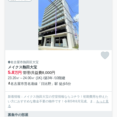
名古屋市熱田区大宝
メイクス熱田大宝
5.8
万円
管理/共益費8,000円
23.20㎡～24.00㎡ (1K) /築3年 /10階建
名古屋市営名港線「日比野」駅 徒歩5分
新着情報：メイクス熱田大宝の空室情報ならコチラ！初期費用を抑えた
い方におすすめな敷金不要の物件です！令和5年8月完成、ま...
もっと見
る
募集中の部屋