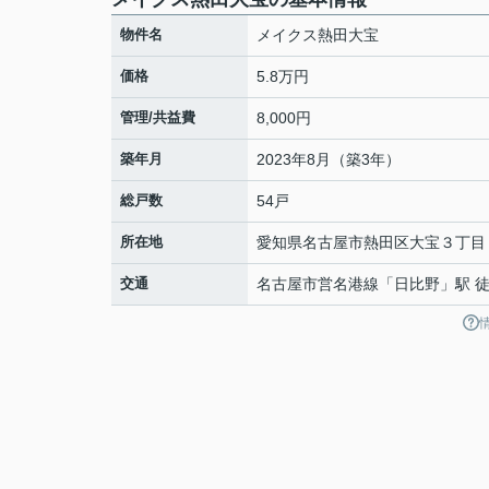
物件名
メイクス熱田大宝
価格
5.8万円
管理/共益費
8,000円
築年月
2023年8月（築3年）
総戸数
54戸
所在地
愛知県
名古屋市熱田区
大宝
３丁目
交通
名古屋市営名港線
「
日比野
」駅 