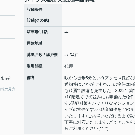
設備条件
設備(その他)
-
駐車場/月額
-/-
用途地域
-
募集戸数 / 総戸数
- / 54戸
取引態様
代理
備考
駅から徒歩5分というアクセス良好な
徒歩5分
近物件はいかがですか♪この物件は内
情報の見方
も綺麗で設備も充実した、2023年築
♪10階建てで街並みにも馴染んだ物件
す♪防犯対策もバッチリなマンション
イプの物件です♪不動産物件をご紹介
いたします♪ご納得いただけるまで親
丁寧に対応いたします♪どうぞこちら
らご利用ください(*^^*)