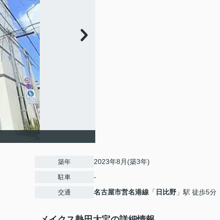
2023年8月(築3年)
築年
-
駐車
名古屋市営名港線
「
日比野
」駅 徒歩5分
交通
メイクス熱田大宝の詳細情報