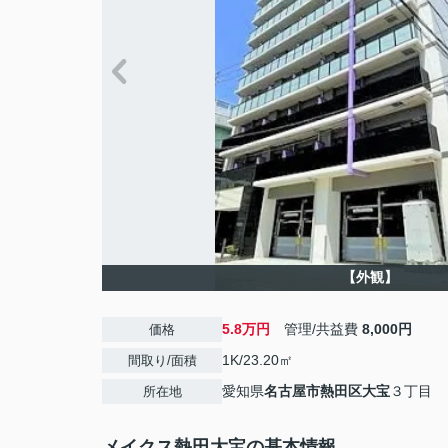
【外観】
5.8万円
管理/共益費
8,000円
価格
1K/23.20㎡
間取り/面積
愛知県
名古屋市熱田区
大宝
３丁目
所在地
メイクス熱田大宝の基本情報