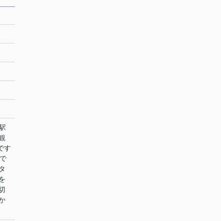
駅
観
です
で
タ
を
切
か