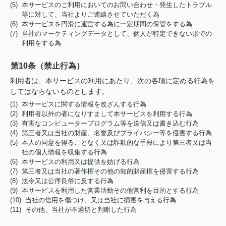
(5) 本サービスのご利用においてのお問い合わせ・発生したトラブル
等に対して、当社よりご連絡させていただく為
(6) 本サービスを円滑に運営する為に一定期間の保管をする為
(7) 当社のマーケティングデータとして、個人が特定できない形での
利用をする為
第10条（禁止行為）
利用者は、本サービスの利用にあたり、次の各項に定める行為を
してはならないものとします。
(1) 本サービスに関する情報を改ざんする行為
(2) 利用者以外の者になりすまして本サービスを利用する行為
(3) 有害なコンピュータープログラム等を送信又は書き込む行為
(4) 第三者又は当社の財産、名誉及びプライバシー等を侵害する行為
(5) 本人の同意を得ることなく又は詐欺的な手段により第三者又は当
社の個人情報を収集する行為
(6) 本サービスの利用又は提供を妨げる行為
(7) 第三者又は当社の著作権その他の知的財産権を侵害する行為
(8) 法令又は公序良俗に反する行為
(9) 本サービスを利用した営業活動その他営利を目的とする行為
(10) 当社の信用を傷つけ、又は当社に損害を与える行為
(11) その他、当社が不適切と判断した行為