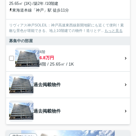
25.65㎡ (1K) /築2年 /10階建
東海道本線「神戸」駅 徒歩11分
リヴィアス神戸SOLEIL：神戸高速東西線新開地駅にも近くて便利！素
敵な景色が堪能できる、地上10階建ての物件！造りとデ...
もっと見る
募集中の部屋
4階
6.8万円
4階 / 25.65㎡ / 1K
過去掲載物件
過去掲載物件