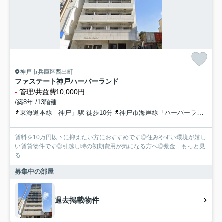
神戸市兵庫区西出町
ファステート神戸ハーバーランド
-
管理/共益費10,000円
/築8年 /13階建
東海道本線「神戸」駅 徒歩10分
神戸市海岸線「ハーバーランド」駅 徒歩10分
賃料を10万円以下に抑えたい方におすすめです◎住みやすい環境が嬉し
い賃貸物件です◎引越し時の初期費用が気になる方へ◎敷金...
もっと見
る
募集中の部屋
過去掲載物件