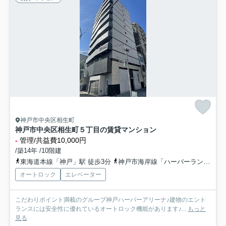
神戸市中央区相生町
神戸市中央区相生町５丁目の賃貸マンション
-
管理/共益費10,000円
/築14年 /10階建
東海道本線「神戸」駅 徒歩3分
神戸市海岸線「ハーバーランド」駅 徒歩3分
オートロック
エレベーター
こだわりポイント満載のグルーブ神戸ハーバーアリーナ♪建物のエント
ランスには安全性に優れているオートロック機能があります♪...
もっと
見る