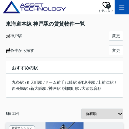
0
お気に入り
東海道本線 神戸駅の賃貸物件一覧
神戸駅
変更
条件から探す
変更
おすすめの駅
九条駅
/
弁天町駅
/
ドーム前千代崎駅
/
阿波座駅
/
上前津駅
/
西長堀駅
/
新大阪駅
/
神戸駅
/
浅間町駅
/
大須観音駅
8
棟
11
件
賃貸マンション