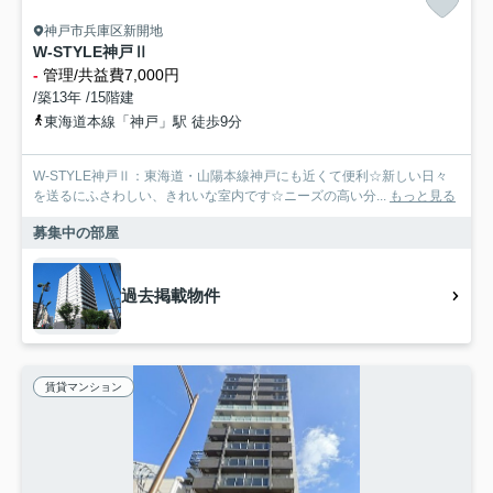
神戸市兵庫区新開地
W-STYLE神戸Ⅱ
-
管理/共益費7,000円
/築13年 /15階建
東海道本線「神戸」駅 徒歩9分
W-STYLE神戸Ⅱ：東海道・山陽本線神戸にも近くて便利☆新しい日々
を送るにふさわしい、きれいな室内です☆ニーズの高い分...
もっと見る
募集中の部屋
過去掲載物件
賃貸マンション