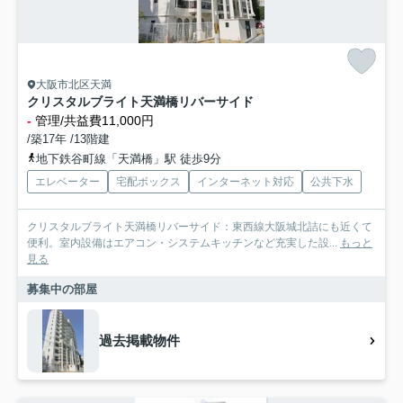
大阪市北区天満
クリスタルブライト天満橋リバーサイド
-
管理/共益費11,000円
/築17年 /13階建
地下鉄谷町線「天満橋」駅 徒歩9分
エレベーター
宅配ボックス
インターネット対応
公共下水
クリスタルブライト天満橋リバーサイド：東西線大阪城北詰にも近くて
便利。室内設備はエアコン・システムキッチンなど充実した設...
もっと
見る
募集中の部屋
過去掲載物件