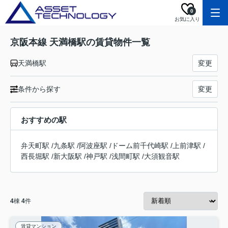
0
お気に入り
京阪本線 天満橋駅の賃貸物件一覧
天満橋駅
変更
条件から探す
変更
おすすめの駅
弁天町駅
/
九条駅
/
阿波座駅
/
ドーム前千代崎駅
/
上前津駅
/
西長堀駅
/
新大阪駅
/
神戸駅
/
浅間町駅
/
大須観音駅
4
棟
4
件
賃貸マンション