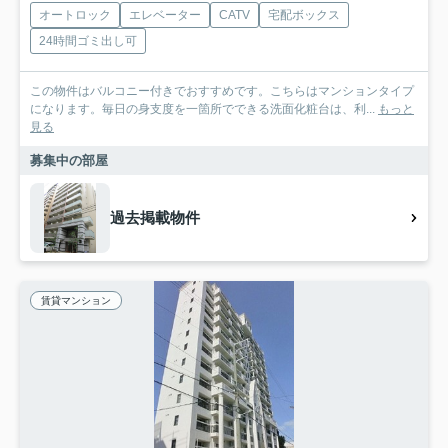
オートロック
エレベーター
CATV
宅配ボックス
24時間ゴミ出し可
この物件はバルコニー付きでおすすめです。こちらはマンションタイプ
になります。毎日の身支度を一箇所でできる洗面化粧台は、利...
もっと
見る
募集中の部屋
過去掲載物件
賃貸マンション