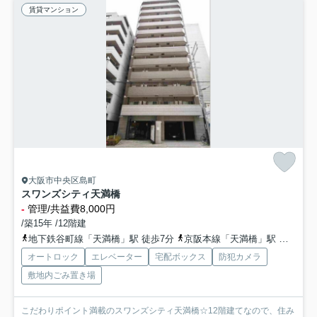
賃貸マンション
大阪市中央区島町
スワンズシティ天満橋
-
管理/共益費8,000円
/築15年 /12階建
地下鉄谷町線「天満橋」駅 徒歩7分
京阪本線「天満橋」駅 徒歩7分
オートロック
エレベーター
宅配ボックス
防犯カメラ
敷地内ごみ置き場
こだわりポイント満載のスワンズシティ天満橋☆12階建てなので、住み