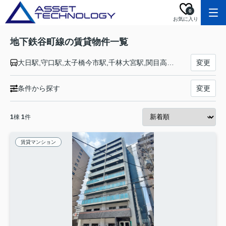
0
お気に入り
地下鉄谷町線の賃貸物件一覧
大日駅,守口駅,太子橋今市駅,千林大宮駅,関目高殿駅,野江内代駅,都島駅,天神橋筋六丁目駅,中崎町駅,大阪駅,南森町駅,天満橋駅,谷町四丁目駅,谷町六丁目駅,谷町九丁目駅,四天王寺前夕陽ヶ丘駅,天王寺駅,阿倍野駅,文の里駅,田辺駅,駒川中野駅,平野駅,喜連瓜破駅,出戸駅,長原駅,八尾南駅
変更
条件から探す
変更
1
棟
1
件
賃貸マンション