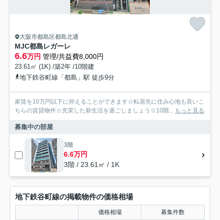
大阪市都島区都島北通
MJC都島レガーレ
6.6
万円
管理/共益費8,000円
23.61㎡ (1K) /築2年 /10階建
地下鉄谷町線「都島」駅 徒歩9分
家賃を10万円以下に抑えることができます☆転居先に住み心地も良いこ
ちらの賃貸物件☆充実した新生活を過ごしましょう☆10階...
もっと見る
募集中の部屋
3階
6.6万円
3階 / 23.61㎡ / 1K
地下鉄谷町線の掲載物件の価格相場
価格相場
募集件数