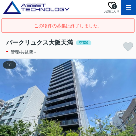
0
お気に入り
この物件の募集は終了しました。
パークリュクス大阪天満
空室0
-
管理/共益費 -
1
/
1