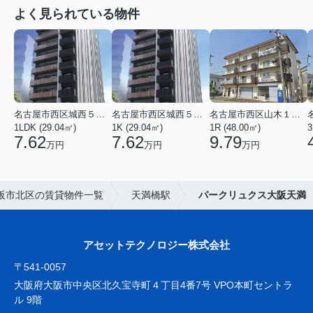
よく見られている物件
名古屋市西区城西５丁目
名古屋市西区城西５丁目
名古屋市西区山木１丁目
1LDK (29.04㎡)
1K (29.04㎡)
1R (48.00㎡)
3
7.62
7.62
9.79
万円
万円
万円
阪市北区の賃貸物件一覧
天満橋駅
パークリュクス大阪天満
アセットテクノロジー株式会社
〒541-0057
大阪府大阪市中央区北久宝寺町４丁目4番7号 VPO本町セントラ
ル 9階