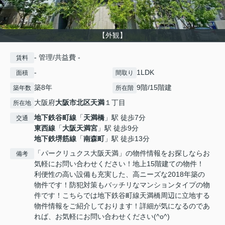
【外観】
- 管理/共益費 -
賃料
-
1LDK
面積
間取り
築8年
9階/15階建
築年数
所在階
大阪府
大阪市北区
天満
１丁目
所在地
地下鉄谷町線
「
天満橋
」駅 徒歩7分
交通
東西線
「
大阪天満宮
」駅 徒歩9分
地下鉄堺筋線
「
南森町
」駅 徒歩13分
「パークリュクス大阪天満」の物件情報をお探しならお
備考
気軽にお問い合わせください！地上15階建ての物件！
利便性の高い設備も充実した、高ニーズな2018年築の
物件です！防犯対策もバッチリなマンションタイプの物
件です！こちらでは地下鉄谷町線天満橋周辺に立地する
物件情報をご紹介しております！詳細が気になるのであ
れば、お気軽にお問い合わせください(^o^)