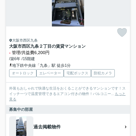
大阪市西区九条
大阪市西区九条２丁目の賃貸マンション
-
管理/共益費6,200円
/築6年 /15階建
地下鉄中央線「九条」駅 徒歩1分
オートロック
エレベーター
宅配ボックス
防犯カメラ
外装もおしゃれで快適な生活をおくることができるマンションです！ス
イッチ一つで温度管理できるエアコン付きの物件！バルコニー...
もっと
見る
募集中の部屋
過去掲載物件