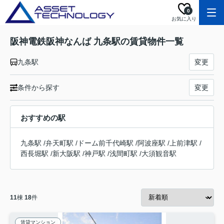
0
お気に入り
阪神電鉄阪神なんば 九条駅の賃貸物件一覧
九条駅
変更
条件から探す
変更
おすすめの駅
九条駅
/
弁天町駅
/
ドーム前千代崎駅
/
阿波座駅
/
上前津駅
/
西長堀駅
/
新大阪駅
/
神戸駅
/
浅間町駅
/
大須観音駅
11
棟
18
件
賃貸マンション