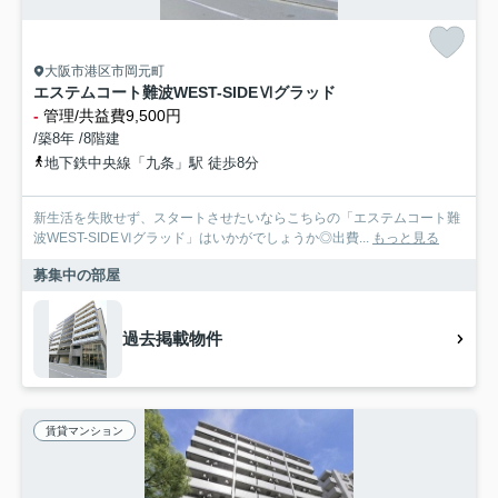
大阪市港区市岡元町
エステムコート難波WEST-SIDEⅥグラッド
-
管理/共益費9,500円
/築8年 /8階建
地下鉄中央線「九条」駅 徒歩8分
新生活を失敗せず、スタートさせたいならこちらの「エステムコート難
波WEST-SIDEⅥグラッド」はいかがでしょうか◎出費...
もっと見る
募集中の部屋
過去掲載物件
賃貸マンション