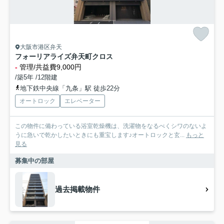
大阪市港区弁天
フォーリアライズ弁天町クロス
-
管理/共益費9,000円
/築5年 /12階建
地下鉄中央線「九条」駅 徒歩22分
オートロック
エレベーター
この物件に備わっている浴室乾燥機は、洗濯物をなるべくシワのないよ
うに急いで乾かしたいときにも重宝します♪オートロックと玄...
もっと
見る
募集中の部屋
過去掲載物件