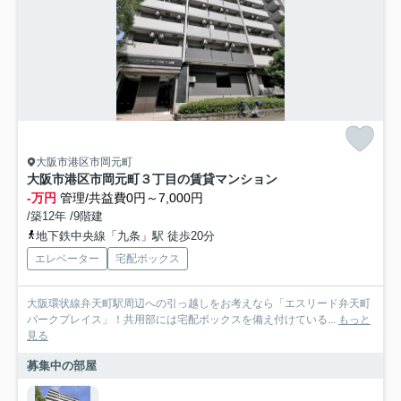
大阪市港区市岡元町
大阪市港区市岡元町３丁目の賃貸マンション
-万円
管理/共益費0円～7,000円
/築12年 /9階建
地下鉄中央線「九条」駅 徒歩20分
エレベーター
宅配ボックス
大阪環状線弁天町駅周辺への引っ越しをお考えなら「エスリード弁天町
パークプレイス」！共用部には宅配ボックスを備え付けている...
もっと
見る
募集中の部屋