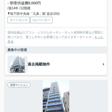
-
管理/共益費8,000円
/築14年 /12階建
地下鉄中央線「九条」駅 徒歩10分
オートロック
エレベーター
室内設備はエアコン・システムキッチン・ネット使用料不要など豊富に
揃っており、過ごしやすいお部屋になっております！オートロ...
もっと
見る
募集中の部屋
過去掲載物件
賃貸マンション