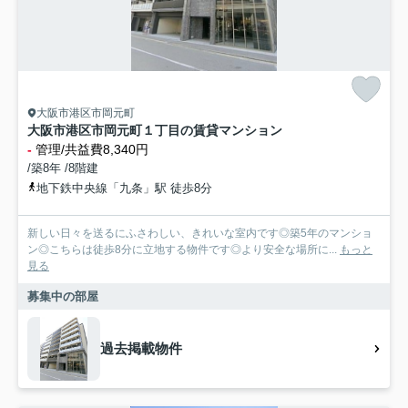
大阪市港区市岡元町
大阪市港区市岡元町１丁目の賃貸マンション
-
管理/共益費8,340円
/築8年 /8階建
地下鉄中央線「九条」駅 徒歩8分
新しい日々を送るにふさわしい、きれいな室内です◎築5年のマンショ
ン◎こちらは徒歩8分に立地する物件です◎より安全な場所に...
もっと
見る
募集中の部屋
過去掲載物件