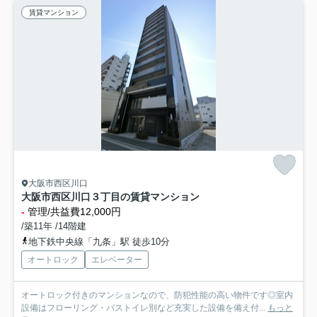
賃貸マンション
大阪市西区川口
大阪市西区川口３丁目の賃貸マンション
-
管理/共益費12,000円
/築11年 /14階建
地下鉄中央線「九条」駅 徒歩10分
オートロック
エレベーター
オートロック付きのマンションなので、防犯性能の高い物件です◎室内
設備はフローリング・バストイレ別など充実した設備を備え付...
もっと