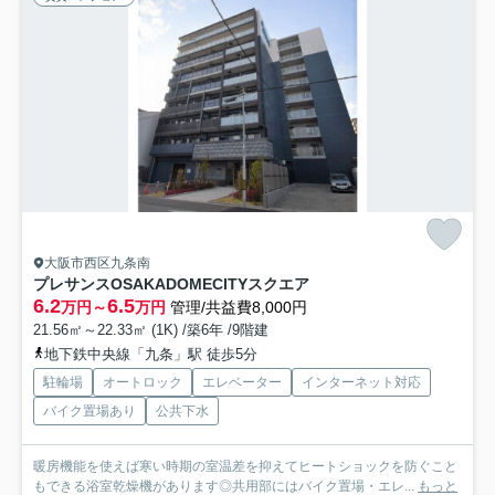
大阪市西区九条南
プレサンスOSAKADOMECITYスクエア
6.2
6.5
万円～
万円
管理/共益費8,000円
21.56㎡～22.33㎡ (1K) /築6年 /9階建
地下鉄中央線「九条」駅 徒歩5分
駐輪場
オートロック
エレベーター
インターネット対応
バイク置場あり
公共下水
暖房機能を使えば寒い時期の室温差を抑えてヒートショックを防ぐこと
もできる浴室乾燥機があります◎共用部にはバイク置場・エレ...
もっと