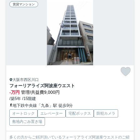
賃貸マンション
大阪市西区川口
フォーリアライズ阿波座ウエスト
-万円
管理/共益費9,000円
/築5年 /15階建
地下鉄中央線「九条」駅 徒歩9分
オートロック
エレベーター
宅配ボックス
防犯カメラ
敷地内ごみ置き場
多くの方からご好評頂いているフォーリアライズ阿波座ウエストのご紹