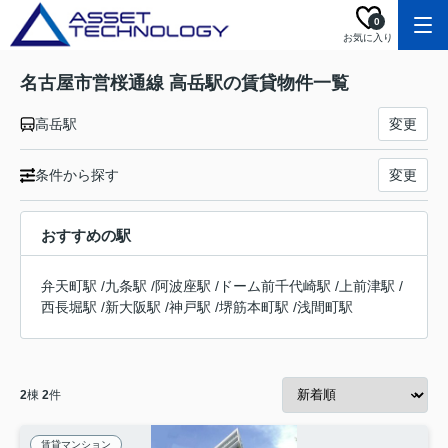
0
お気に入り
名古屋市営桜通線 高岳駅の賃貸物件一覧
高岳駅
変更
条件から探す
変更
おすすめの駅
弁天町駅
/
九条駅
/
阿波座駅
/
ドーム前千代崎駅
/
上前津駅
/
西長堀駅
/
新大阪駅
/
神戸駅
/
堺筋本町駅
/
浅間町駅
2
棟
2
件
賃貸マンション