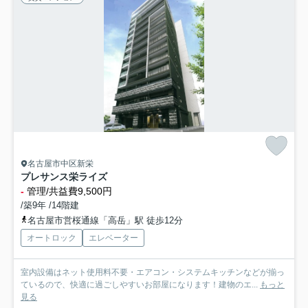
名古屋市中区新栄
プレサンス栄ライズ
-
管理/共益費9,500円
/築9年 /14階建
名古屋市営桜通線「高岳」駅 徒歩12分
オートロック
エレベーター
室内設備はネット使用料不要・エアコン・システムキッチンなどが揃っ
ているので、快適に過ごしやすいお部屋になります！建物のエ...
もっと
見る