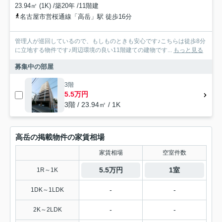
23.94㎡ (1K) /築20年 /11階建
名古屋市営桜通線「高岳」駅 徒歩16分
管理人が巡回しているので、もしものときも安心です♪こちらは徒歩8分
に立地する物件です♪周辺環境の良い11階建ての建物です...
もっと見る
募集中の部屋
3階
5.5万円
3階 / 23.94㎡ / 1K
高岳の掲載物件の家賃相場
家賃相場
空室件数
5.5万円
1室
1R～1K
-
-
1DK～1LDK
-
-
2K～2LDK