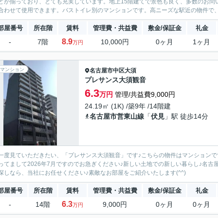
どが揃っており、とても充実しています。地上15階建てで景色も良く、多数のお問
合わせて使用できます。バストイレ別のマンションです。高ニーズな駅近の物件で、徒
部屋番号
所在階
賃料
管理費・共益費
敷金/保証金
礼金
8.9
-
7階
10,000円
0ヶ月
1ヶ月
万円
マンション
名古屋市中区
大須
プレサンス大須観音
6.3
万円
管理/共益費9,000円
24.19㎡ (1K) /築9年 /14階建
名古屋市営東山線
「
伏見
」駅 徒歩14分
一度見ていただきたい、「プレサンス大須観音」です♪こちらの物件はマンションです
ってまして2026年7月ですのでお急ぎください♪新しい土地での新しい暮らし♪名
探しなら、当社にお任せください♪素敵なお部屋をご紹介いたします(^^)
部屋番号
所在階
賃料
管理費・共益費
敷金/保証金
礼金
6.3
-
14階
9,000円
0ヶ月
0ヶ月
万円