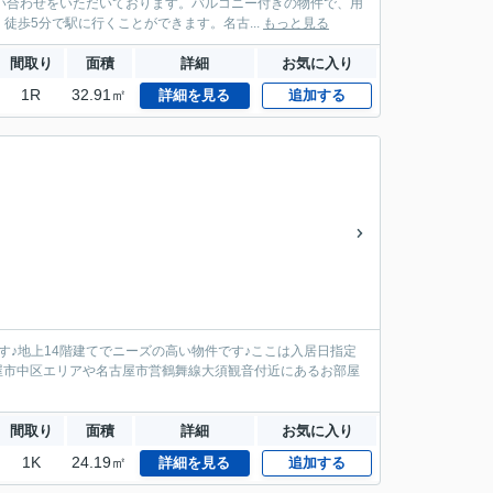
い合わせをいただいております。バルコニー付きの物件で、用
歩5分で駅に行くことができます。名古...
もっと見る
間取り
面積
詳細
お気に入り
1R
32.91㎡
詳細を見る
追加する
♪地上14階建てでニーズの高い物件です♪ここは入居日指定
古屋市中区エリアや名古屋市営鶴舞線大須観音付近にあるお部屋
間取り
面積
詳細
お気に入り
1K
24.19㎡
詳細を見る
追加する