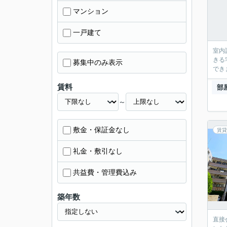
マンション
一戸建て
室内
きる
募集中のみ表示
でき
賃料
部
～
敷金・保証金なし
賃貸
礼金・敷引なし
共益費・管理費込み
築年数
直接