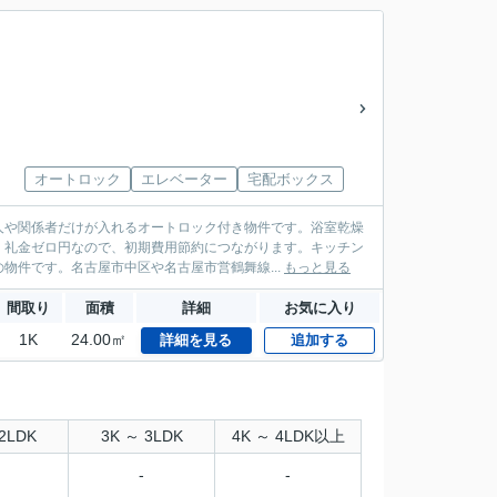
オートロック
エレベーター
宅配ボックス
人や関係者だけが入れるオートロック付き物件です。浴室乾燥
・礼金ゼロ円なので、初期費用節約につながります。キッチン
物件です。名古屋市中区や名古屋市営鶴舞線...
もっと見る
間取り
面積
詳細
お気に入り
1K
24.00㎡
詳細を見る
追加する
2LDK
3K ～ 3LDK
4K ～ 4LDK以上
-
-