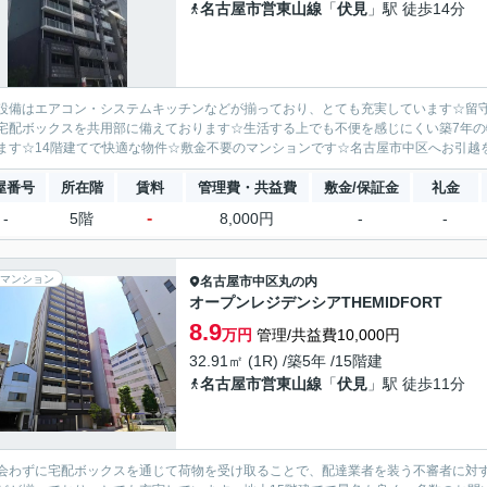
名古屋市営東山線
「
伏見
」駅 徒歩14分
設備はエアコン・システムキッチンなどが揃っており、とても充実しています☆留
宅配ボックスを共用部に備えております☆生活する上でも不便を感じにくい築7年
ます☆14階建てで快適な物件☆敷金不要のマンションです☆名古屋市中区へお引越を
屋番号
所在階
賃料
管理費・共益費
敷金/保証金
礼金
-
-
5階
8,000円
-
-
マンション
名古屋市中区
丸の内
オープンレジデンシアTHEMIDFORT
8.9
万円
管理/共益費10,000円
32.91㎡ (1R) /築5年 /15階建
名古屋市営東山線
「
伏見
」駅 徒歩11分
会わずに宅配ボックスを通じて荷物を受け取ることで、配達業者を装う不審者に対