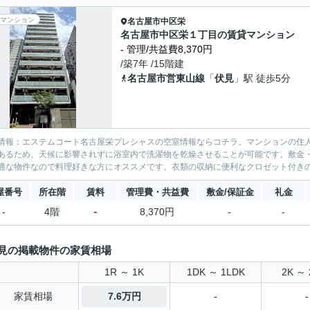
マンション
名古屋市中区
栄
名古屋市中区栄１丁目の賃貸マンション
-
管理/共益費8,370円
/築7年 /15階建
名古屋市営東山線
「
伏見
」駅 徒歩5分
情報：エステムコート名古屋栄プレシャスの空室情報ならコチラ。マンションの住
あるため、天候に影響されずに浴室内で洗濯物を乾燥させることが可能です。敷金
適な物件なので料理好きな方にオススメです。衣類の収納に便利なクロゼット付きの
屋番号
所在階
賃料
管理費・共益費
敷金/保証金
礼金
-
-
4階
8,370円
-
-
見の掲載物件の家賃相場
1R ～ 1K
1DK ～ 1LDK
2K ～ 
家賃相場
7.6万円
-
-