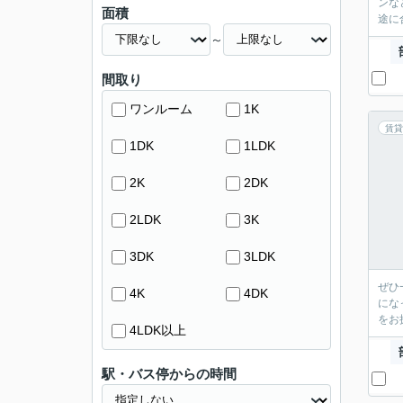
ンな
面積
途に
～
間取り
ワンルーム
1K
賃貸
1DK
1LDK
2K
2DK
2LDK
3K
3DK
3LDK
ぜひ
4K
4DK
にな
をお
4LDK以上
駅・バス停からの時間