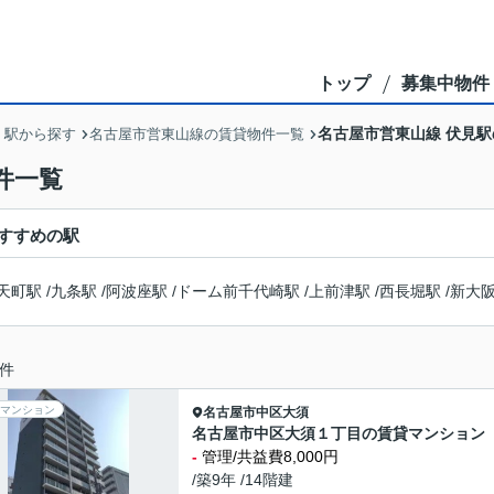
トップ
募集中物件
名古屋市営東山線 伏見
・駅から探す
名古屋市営東山線の賃貸物件一覧
件一覧
すすめの駅
天町駅
/
九条駅
/
阿波座駅
/
ドーム前千代崎駅
/
上前津駅
/
西長堀駅
/
新大
件
マンション
名古屋市中区
大須
名古屋市中区大須１丁目の賃貸マンション
-
管理/共益費8,000円
/築9年 /14階建