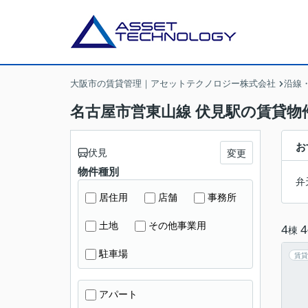
大阪市の賃貸管理｜アセットテクノロジー株式会社
沿線
名古屋市営東山線 伏見駅の賃貸物
お
伏見
変更
物件種別
弁
居住用
店舗
事務所
土地
その他事業用
4
4
棟
駐車場
賃貸
アパート