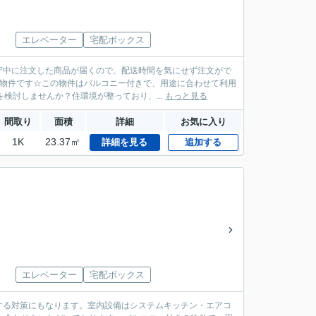
エレベーター
宅配ボックス
守中に注文した商品が届くので、配送時間を気にせず注文がで
の物件です☆この物件はバルコニー付きで、用途に合わせて利用
検討しませんか？住環境が整っており、...
もっと見る
間取り
面積
詳細
お気に入り
1K
23.37㎡
詳細を見る
追加する
エレベーター
宅配ボックス
する対策にもなります。室内設備はシステムキッチン・エアコ