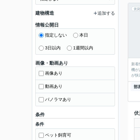
賃貸
建物構造
追加する
情報公開日
指定しない
本日
3日以内
1週間以内
画像・動画あり
新着
機が
画像あり
が快
動画あり
部
パノラマあり
伏
条件
条件
ペット飼育可