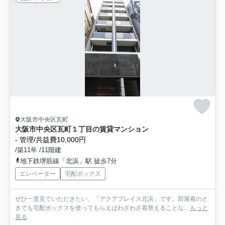
大阪市中央区瓦町
大阪市中央区瓦町１丁目の賃貸マンション
-
管理/共益費10,000円
/築11年 /11階建
地下鉄堺筋線「北浜」駅 徒歩7分
エレベーター
宅配ボックス
ぜひ一度見ていただきたい、「アクアプレイス北浜」です。部屋着のと
きでも宅配ボックスを使ってもらえばわざわざ着替えることな...
もっと
見る