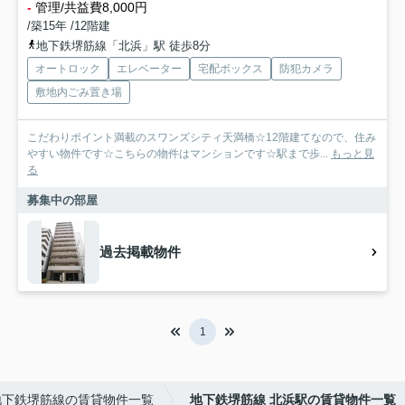
-
管理/共益費8,000円
/築15年 /12階建
地下鉄堺筋線「北浜」駅 徒歩8分
オートロック
エレベーター
宅配ボックス
防犯カメラ
敷地内ごみ置き場
こだわりポイント満載のスワンズシティ天満橋☆12階建てなので、住み
やすい物件です☆こちらの物件はマンションです☆駅まで歩...
もっと見
る
募集中の部屋
過去掲載物件
1
地下鉄堺筋線の賃貸物件一覧
地下鉄堺筋線 北浜駅の賃貸物件一覧