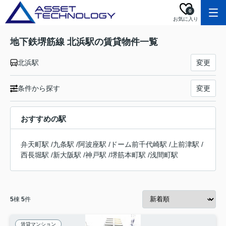
0
お気に入り
地下鉄堺筋線 北浜駅の賃貸物件一覧
北浜駅
変更
条件から探す
変更
おすすめの駅
弁天町駅
/
九条駅
/
阿波座駅
/
ドーム前千代崎駅
/
上前津駅
/
西長堀駅
/
新大阪駅
/
神戸駅
/
堺筋本町駅
/
浅間町駅
5
棟
5
件
賃貸マンション