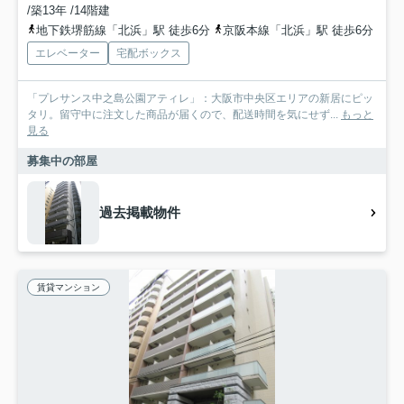
/築13年 /14階建
地下鉄堺筋線「北浜」駅 徒歩6分
京阪本線「北浜」駅 徒歩6分
エレベーター
宅配ボックス
「プレサンス中之島公園アティレ」：大阪市中央区エリアの新居にピッ
タリ。留守中に注文した商品が届くので、配送時間を気にせず...
もっと
見る
募集中の部屋
過去掲載物件
賃貸マンション