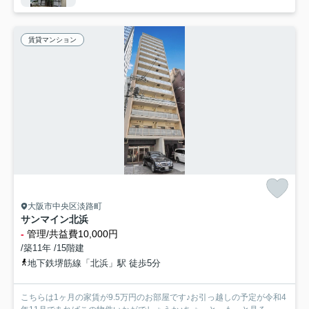
賃貸マンション
大阪市中央区淡路町
サンマイン北浜
-
管理/共益費10,000円
/築11年 /15階建
地下鉄堺筋線「北浜」駅 徒歩5分
こちらは1ヶ月の家賃が9.5万円のお部屋です♪お引っ越しの予定が令和4