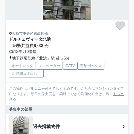
大阪市中央区東高麗橋
ドルチェヴィータ北浜
-
管理/共益費9,000円
/築13年 /10階建
地下鉄堺筋線「北浜」駅 徒歩6分
オートロック
エレベーター
CATV
宅配ボックス
24時間ゴミ出し可
この物件はバルコニー付きでおすすめです。こちらはマンションタイプ
になります。毎日の身支度を一箇所でできる洗面化粧台は、利...
もっと
見る
募集中の部屋
過去掲載物件