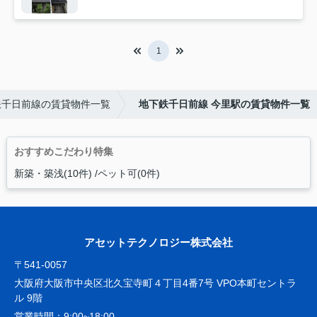
1
鉄千日前線の賃貸物件一覧
地下鉄千日前線 今里駅の賃貸物件一覧
おすすめこだわり特集
新築・築浅(10件)
ペット可(0件)
アセットテクノロジー株式会社
〒541-0057
大阪府大阪市中央区北久宝寺町４丁目4番7号 VPO本町セントラ
ル 9階
営業時間：
9:00~18:00