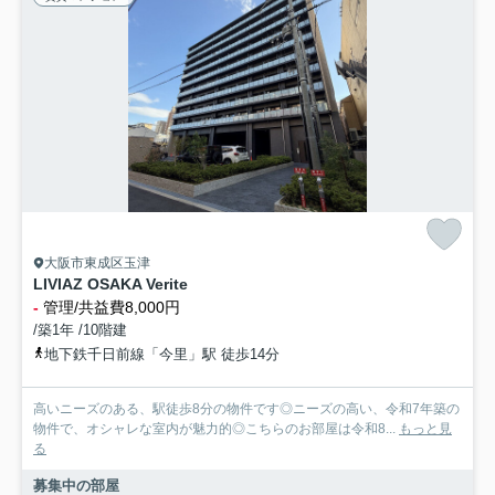
大阪市東成区玉津
LIVIAZ OSAKA Verite
-
管理/共益費8,000円
/築1年 /10階建
地下鉄千日前線「今里」駅 徒歩14分
高いニーズのある、駅徒歩8分の物件です◎ニーズの高い、令和7年築の
物件で、オシャレな室内が魅力的◎こちらのお部屋は令和8...
もっと見
る
募集中の部屋