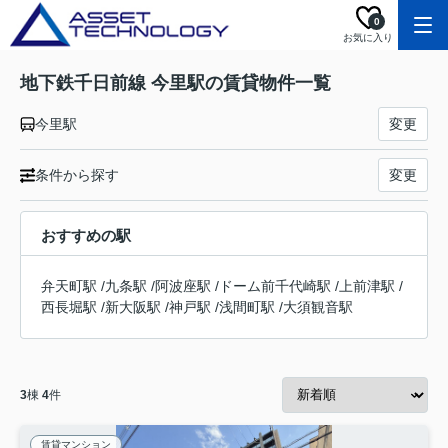
0
お気に入り
地下鉄千日前線 今里駅の賃貸物件一覧
今里駅
変更
条件から探す
変更
おすすめの駅
弁天町駅
/
九条駅
/
阿波座駅
/
ドーム前千代崎駅
/
上前津駅
/
西長堀駅
/
新大阪駅
/
神戸駅
/
浅間町駅
/
大須観音駅
3
棟
4
件
賃貸マンション