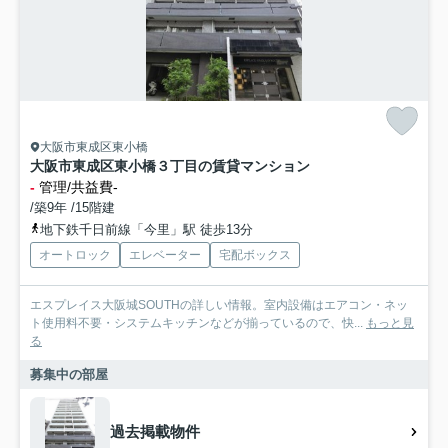
大阪市東成区東小橋
大阪市東成区東小橋３丁目の賃貸マンション
-
管理/共益費-
/築9年 /15階建
地下鉄千日前線「今里」駅 徒歩13分
オートロック
エレベーター
宅配ボックス
エスプレイス大阪城SOUTHの詳しい情報。室内設備はエアコン・ネッ
ト使用料不要・システムキッチンなどが揃っているので、快...
もっと見
る
募集中の部屋
過去掲載物件