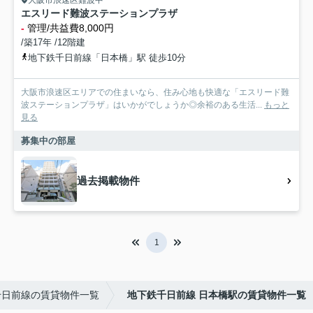
大阪市浪速区難波中
エスリード難波ステーションプラザ
-
管理/共益費8,000円
/築17年 /12階建
地下鉄千日前線「日本橋」駅 徒歩10分
大阪市浪速区エリアでの住まいなら、住み心地も快適な「エスリード難
波ステーションプラザ」はいかがでしょうか◎余裕のある生活...
もっと
見る
募集中の部屋
過去掲載物件
1
千日前線の賃貸物件一覧
地下鉄千日前線 日本橋駅の賃貸物件一覧