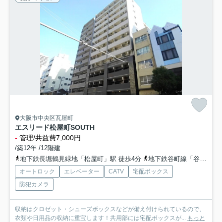
大阪市中央区瓦屋町
エスリード松屋町SOUTH
-
管理/共益費7,000円
/築12年 /12階建
地下鉄長堀鶴見緑地「松屋町」駅 徒歩4分
地下鉄谷町線「谷町六丁目」駅 徒歩9分
オートロック
エレベーター
CATV
宅配ボックス
防犯カメラ
収納はクロゼット・シューズボックスなどが備え付けられているので、
衣類や日用品の収納に重宝します！共用部には宅配ボックスが...
もっと