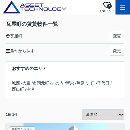
0
お気に入り
瓦屋町の賃貸物件一覧
瓦屋町
変更
条件から探す
変更
おすすめのエリア
城西
/
大宝
/
市岡元町
/
丸の内
/
新栄
/
芦原
/
川口
/
千代田
/
西出町
/
中津
1
棟
1
件
賃貸マンション