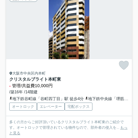
大阪市中央区内本町
クリスタルブライト本町東
-
管理/共益費10,000円
/築16年 /14階建
地下鉄谷町線「谷町四丁目」駅 徒歩4分
地下鉄中央線「堺筋本町」駅 徒歩11分
オートロック
エレベーター
宅配ボックス
多くの方からご好評頂いているクリスタルブライト本町東のご紹介で
す。オートロックで管理されている物件なので、部外者の侵入を...
もっ
と見る