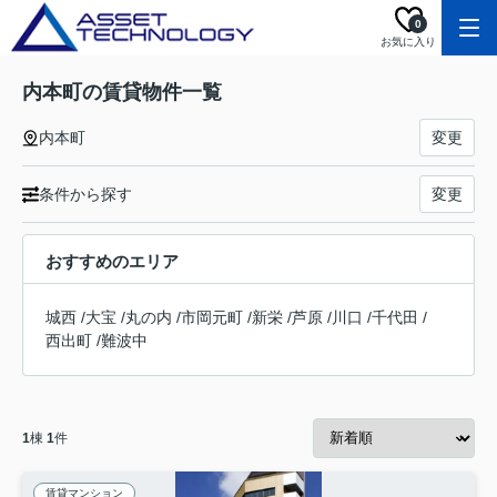
0
お気に入り
内本町の賃貸物件一覧
内本町
変更
条件から探す
変更
おすすめのエリア
城西
/
大宝
/
丸の内
/
市岡元町
/
新栄
/
芦原
/
川口
/
千代田
/
西出町
/
難波中
1
棟
1
件
賃貸マンション