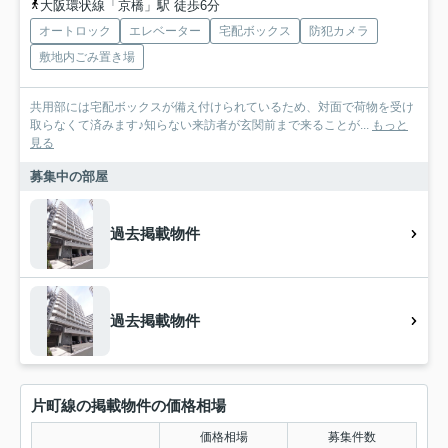
大阪環状線「京橋」駅 徒歩6分
オートロック
エレベーター
宅配ボックス
防犯カメラ
敷地内ごみ置き場
共用部には宅配ボックスが備え付けられているため、対面で荷物を受け
取らなくて済みます♪知らない来訪者が玄関前まで来ることが...
もっと
見る
募集中の部屋
過去掲載物件
過去掲載物件
片町線の掲載物件の価格相場
価格相場
募集件数