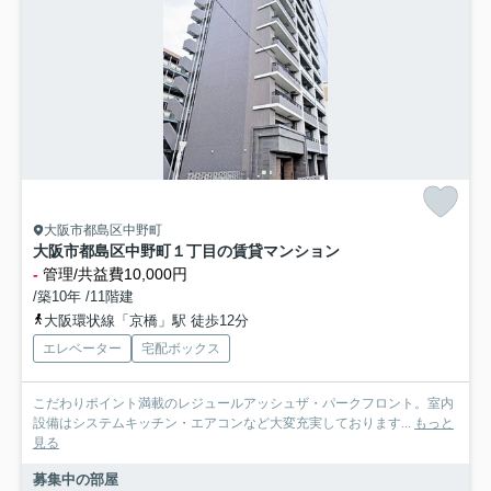
大阪市都島区中野町
大阪市都島区中野町１丁目の賃貸マンション
-
管理/共益費10,000円
/築10年 /11階建
大阪環状線「京橋」駅 徒歩12分
エレベーター
宅配ボックス
こだわりポイント満載のレジュールアッシュザ・パークフロント。室内
設備はシステムキッチン・エアコンなど大変充実しております...
もっと
見る
募集中の部屋