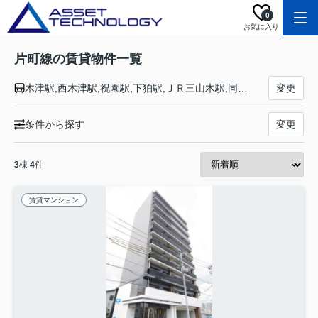
0
お気に入り
片町線の賃貸物件一覧
木津駅,西木津駅,祝園駅,下狛駅,ＪＲ三山木駅,同志社前駅,京田辺駅,大住駅,松井山手駅,長尾駅,藤阪駅,津田駅,河内磐船駅,星田駅,寝屋川公園駅,忍ケ丘駅,四条畷駅,野崎駅,住道駅,鴻池新田駅,徳庵駅,放出駅,鴫野駅,京橋駅
変更
条件から探す
変更
3
棟
4
件
賃貸マンション