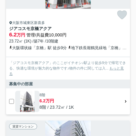
大阪市城東区新喜多
ジアコスモ京橋アクア
6.2
万円
管理/共益費10,000円
23.72㎡ (1K) /築7年 /10階建
大阪環状線「京橋」駅 徒歩9分
地下鉄長堀鶴見緑地「京橋」駅 徒歩12分
「ジアコスモ京橋アクア」のここがイチオシ♪駅より徒歩9分で帰宅でき
る、快適な環境が魅力的な物件です♪物件の件に関しては入...
もっと見
る
募集中の部屋
8階
6.2万円
8階 / 23.72㎡ / 1K
賃貸マンション