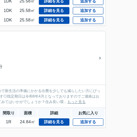
1DK
25.58㎡
詳細を見る
追加する
1DK
25.58㎡
詳細を見る
追加する
1DK
25.58㎡
詳細を見る
追加する
分
ので新生活の準備にかかる出費を少しでも減らしたい方にぴっ
です◎指定期日は令和8年4月となっておりますのでご連絡はお
てはいかがでしょうか？住み良い環...
もっと見る
間取り
面積
詳細
お気に入り
1R
24.84㎡
詳細を見る
追加する