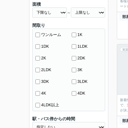
客様
面積
ート
～
部
間取り
ワンルーム
1K
1DK
1LDK
賃貸
2K
2DK
2LDK
3K
3DK
3LDK
4K
4DK
新着
4LDK以上
で、
が決
駅・バス停からの時間
部