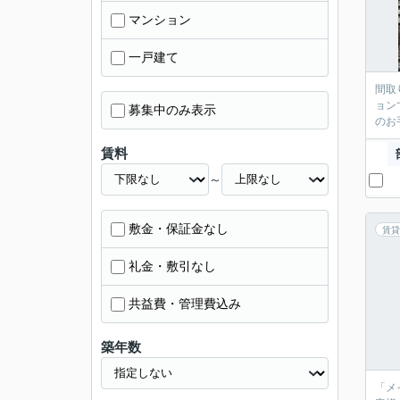
マンション
一戸建て
間取
ョン
募集中のみ表示
のお
賃料
～
敷金・保証金なし
賃貸
礼金・敷引なし
共益費・管理費込み
築年数
「メ