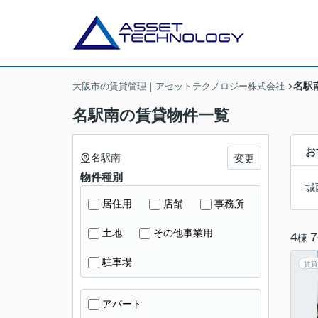
名駅
大阪市の賃貸管理｜アセットテクノロジー株式会社
名駅南の賃貸物件一覧
お
名駅南
変更
物件種別
城
居住用
店舗
事務所
土地
その他事業用
4
7
棟
駐車場
賃貸
アパート