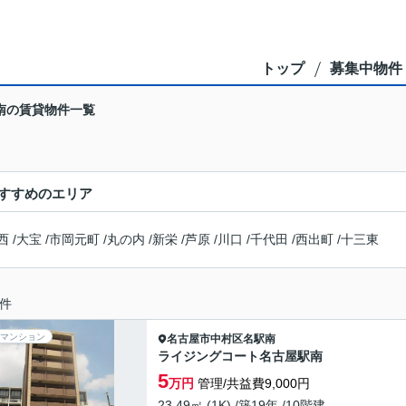
トップ
募集中物件
南の賃貸物件一覧
すすめのエリア
西
/
大宝
/
市岡元町
/
丸の内
/
新栄
/
芦原
/
川口
/
千代田
/
西出町
/
十三東
件
マンション
名古屋市中村区
名駅南
ライジングコート名古屋駅南
5
万円
管理/共益費9,000円
23.49㎡ (1K) /築19年 /10階建