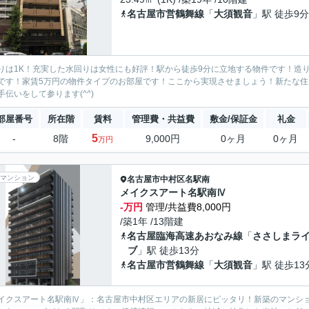
名古屋市営鶴舞線
「
大須観音
」駅 徒歩9分
りは1K！充実した水回りは女性にも好評！駅から徒歩9分に立地する物件です！造
です！家賃5万円の物件タイプのお部屋です！ここから実現させましょう！新たな
手伝いをして参ります(^^)
部屋番号
所在階
賃料
管理費・共益費
敷金/保証金
礼金
5
-
8階
9,000円
0ヶ月
0ヶ月
万円
マンション
名古屋市中村区
名駅南
メイクスアート名駅南Ⅳ
-万円
管理/共益費8,000円
/築1年 /13階建
名古屋臨海高速あおなみ線
「
ささしまラ
ブ
」駅 徒歩13分
名古屋市営鶴舞線
「
大須観音
」駅 徒歩13
イクスアート名駅南Ⅳ」：名古屋市中村区エリアの新居にピッタリ！新築のマンショ