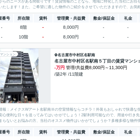
からのニーズがある間取りです！賃貸情報のことなら、地域に特化した当社にお任
いたします！また、ご希望に適した物件のご紹介をさせていただきますので、お気軽に
屋番号
所在階
賃料
管理費・共益費
敷金/保証金
礼金
-
-
8階
8,000円
-
-
-
-
10階
8,000円
-
-
マンション
名古屋市中村区
名駅南
名古屋市中村区名駅南５丁目の賃貸マンシ
-万円
管理/共益費8,000円～11,300円
/築2年 /11階建
情報：メイクスWアート名駅南Ⅲの空室情報ならコチラ！外装もおしゃれで快適な
安心便利な日々を送ってみてはいかがでしょう！2駅利用可能なので、用途や行き
まらないとお悩みの方、当社のオススメ物件はいかがでしょうか？多種多様な物件情
屋番号
所在階
賃料
管理費・共益費
敷金/保証金
礼金