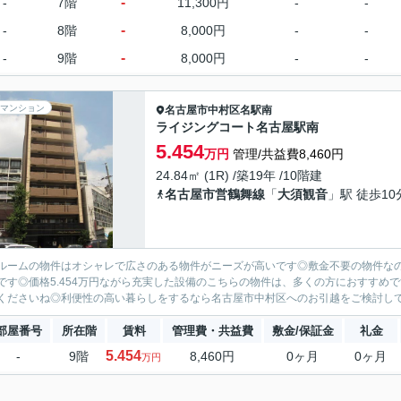
-
-
7階
11,300円
-
-
-
-
8階
8,000円
-
-
-
-
9階
8,000円
-
-
マンション
名古屋市中村区
名駅南
ライジングコート名古屋駅南
5.454
万円
管理/共益費8,460円
24.84㎡ (1R) /築19年 /10階建
名古屋市営鶴舞線
「
大須観音
」駅 徒歩10
ルームの物件はオシャレで広さのある物件がニーズが高いです◎敷金不要の物件な
です◎価格5.454万円ながら充実した設備のこちらの物件は、多くの方におすすめ
くださいね◎利便性の高い暮らしをするなら名古屋市中村区へのお引越をご検討してみ
部屋番号
所在階
賃料
管理費・共益費
敷金/保証金
礼金
5.454
-
9階
8,460円
0ヶ月
0ヶ月
万円