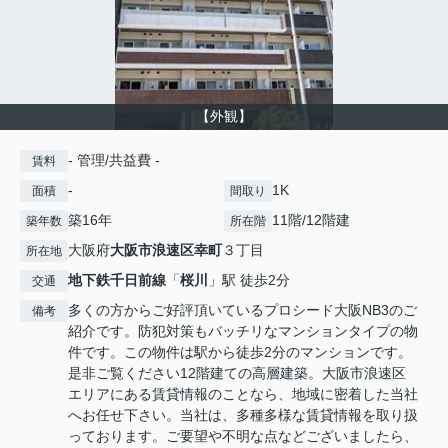
【外観】
- 管理/共益費 -
賃料
-
1K
面積
間取り
築16年
11階/12階建
築年数
所在階
大阪府
大阪市浪速区
幸町
３丁目
所在地
地下鉄千日前線
「
桜川
」駅 徒歩2分
交通
多くの方からご好評頂いているプロシード大阪NB3のご
備考
紹介です。防犯対策もバッチリなマンションタイプの物
件です。この物件は駅から徒歩2分のマンションです。
是非ご覧ください12階建ての高層建築。大阪市浪速区
エリアにある賃貸情報のことなら、地域に密着した当社
へお任せ下さい。当社は、多種多様な賃貸情報を取り扱
っております。ご要望や不明な点などございましたら、