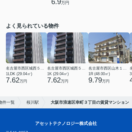
6.9
万円
よく見られている物件
名古屋市西区城西５丁目
名古屋市西区城西５丁目
名古屋市西区山木１丁目
1LDK (29.04㎡)
1K (29.04㎡)
1R (48.00㎡)
3
7.62
7.62
9.79
万円
万円
万円
物件一覧
桜川駅
大阪市浪速区幸町３丁目の賃貸マンション
アセットテクノロジー株式会社