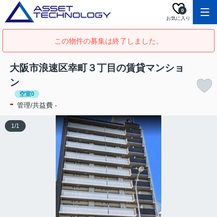
0
お気に入り
この物件の募集は終了しました。
大阪市浪速区幸町３丁目の賃貸マンショ
ン
空室0
-
管理/共益費 -
1
/
1