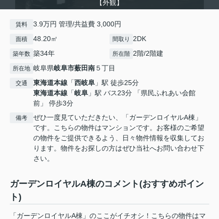
【外観】
3.9万円 管理/共益費 3,000円
賃料
48.20㎡
2DK
面積
間取り
築34年
2階/2階建
築年数
所在階
岐阜県
岐阜市
薮田南
５丁目
所在地
東海道本線
「
西岐阜
」駅 徒歩25分
交通
東海道本線
「
岐阜
」駅 バス23分 「県民ふれあい会館
前」 停歩3分
ぜひ一度見ていただきたい、「ガーデンロイヤルA棟」
備考
です。こちらの物件はマンションです。お客様のご希望
の物件をご提供できるよう、日々物件情報を収集してお
ります。物件をお探しの方はぜひ当社へお問い合わせ下
さい。
ガーデンロイヤルA棟のコメント(おすすめポイン
ト)
「ガーデンロイヤルA棟」のここがイチオシ！こちらの物件はマ