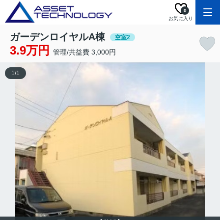
0
お気に入り
ガーデンロイヤルA棟
空室2
3.9万円
管理/共益費 3,000円
1
/
1