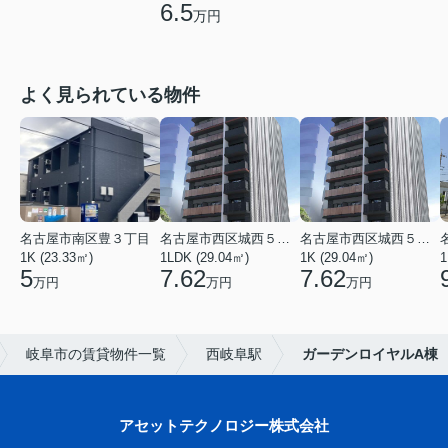
6.5
万円
よく見られている物件
名古屋市南区豊３丁目
名古屋市西区城西５丁目
名古屋市西区城西５丁目
1K (23.33㎡)
1LDK (29.04㎡)
1K (29.04㎡)
1
5
7.62
7.62
万円
万円
万円
岐阜市の賃貸物件一覧
西岐阜駅
ガーデンロイヤルA棟
アセットテクノロジー株式会社