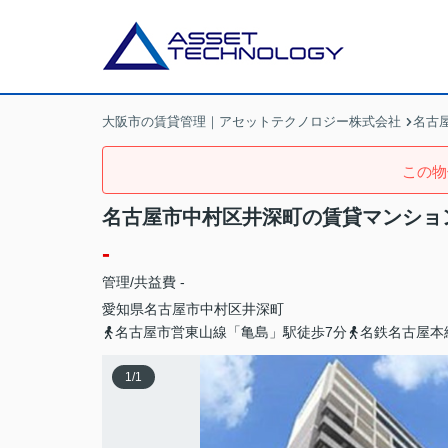
大阪市の賃貸管理｜アセットテクノロジー株式会社
名古
この物
名古屋市中村区井深町の賃貸マンショ
-
管理/共益費 -
愛知県
名古屋市中村区
井深町
名古屋市営東山線「亀島」駅徒歩7分
名鉄名古屋本
1
/
1