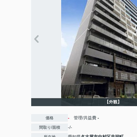
【外観】
-
管理/共益費
-
価格
-/-
間取り/面積
愛知県
名古屋市中村区
井深町
所在地