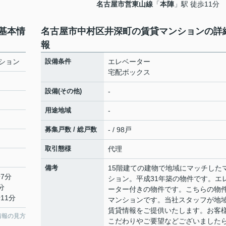
名古屋市営東山線
「
本陣
」駅 徒歩11分
基本情
名古屋市中村区井深町の賃貸マンションの詳
報
ション
設備条件
エレベーター
宅配ボックス
設備(その他)
-
用途地域
-
募集戸数 / 総戸数
- / 98戸
取引態様
代理
備考
15階建ての建物で地域にマッチした
7分
ション。平成31年築の物件です。エ
分
ーター付きの物件です。こちらの物
11分
マンションです。当社スタッフが地
賃貸情報をご提供いたします。お客
情報の見方
こだわりやご要望などございました