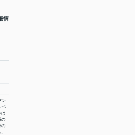
細情
マン
レベ
件は
域の
様の
ら、