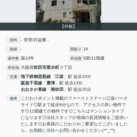
【外観】
- 管理/共益費 -
賃料
-
1K
面積
間取り
築10年
5階/11階建
築年数
所在階
大阪府
吹田市
垂水町
３丁目
所在地
地下鉄御堂筋線
「
江坂
」駅 徒歩10分
交通
阪急千里線
「
豊津
」駅 徒歩13分
おおさか東線
「
南吹田
」駅 徒歩25分
こだわりポイント満載のファーストステージ江坂パーク
備考
サイド◎駅まで徒歩6分なので、アクセスの良い物件で
す◎11階建ての物件です◎こちらはマンションタイプ
になります◎当社スタッフが地域の賃貸情報をご提供い
たします◎お客様のこだわりやご要望などございました
ら、お気軽に当社へお問い合わせください(*^_^*)