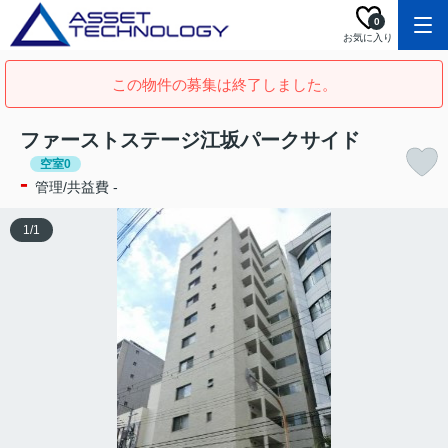
0
お気に入り
この物件の募集は終了しました。
ファーストステージ江坂パークサイド
空室0
-
管理/共益費 -
1
/
1