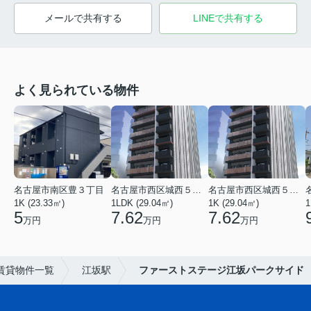
メールで共有する
LINEで共有する
よく見られている物件
名古屋市南区豊３丁目
名古屋市西区城西５丁目
名古屋市西区城西５丁目
1K (23.33㎡)
1LDK (29.04㎡)
1K (29.04㎡)
1
5
7.62
7.62
万円
万円
万円
賃貸物件一覧
江坂駅
ファーストステージ江坂パークサイド