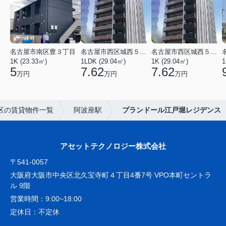
名古屋市南区豊３丁目
名古屋市西区城西５丁目
名古屋市西区城西５丁目
1K (23.33㎡)
1LDK (29.04㎡)
1K (29.04㎡)
1
5
7.62
7.62
万円
万円
万円
区の賃貸物件一覧
阿波座駅
プランドール江戸堀レジデンス
アセットテクノロジー株式会社
〒541-0057
大阪府大阪市中央区北久宝寺町４丁目4番7号 VPO本町セントラ
ル 9階
営業時間：
9:00~18:00
定休日：
不定休