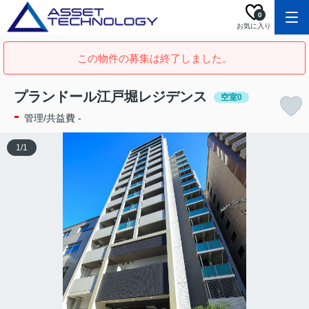
0
お気に入り
この物件の募集は終了しました。
プランドール江戸堀レジデンス
空室0
-
管理/共益費 -
1
/
1