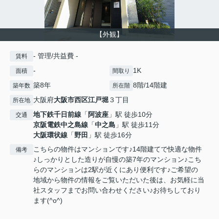
【外観】
- 管理/共益費 -
賃料
-
1K
面積
間取り
築8年
8階/14階建
築年数
所在階
大阪府
大阪市西区
江戸堀
３丁目
所在地
地下鉄千日前線
「
阿波座
」駅 徒歩10分
交通
京阪電鉄中之島線
「
中之島
」駅 徒歩11分
大阪環状線
「
野田
」駅 徒歩16分
こちらの物件はマンションです♪14階建てで快適な物件
備考
♪しっかりとした造りが自慢の築7年のマンション♪こち
らのマンションは2駅が近くにあり便利です♪ご希望の
地域から物件の情報をご覧いただいた後は、お気軽に当
社スタッフまでお問い合わせください♪お待ちしており
ます(^o^)