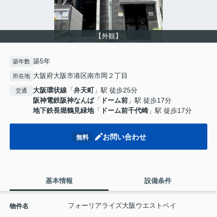
【外観】
築5年
築年数
大阪府大阪市港区南市岡２丁目
所在地
大阪環状線
「
弁天町
」駅 徒歩25分
交通
阪神電鉄阪神なんば
「
ドーム前
」駅 徒歩17分
地下鉄長堀鶴見緑地
「
ドーム前千代崎
」駅 徒歩17分
お問い合わせ
無料
基本情報
設備条件
フォーリアライズ大阪ウエストベイ
物件名