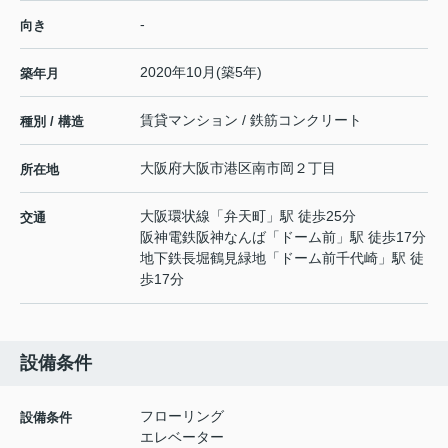
-
向き
2020年10月(築5年)
築年月
賃貸マンション / 鉄筋コンクリート
種別 / 構造
大阪府
大阪市港区
南市岡
２丁目
所在地
大阪環状線
「
弁天町
」駅 徒歩25分
交通
阪神電鉄阪神なんば
「
ドーム前
」駅 徒歩17分
地下鉄長堀鶴見緑地
「
ドーム前千代崎
」駅 徒
歩17分
設備条件
フローリング
設備条件
エレベーター