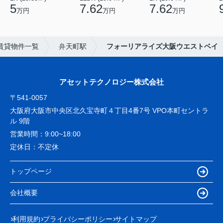
5
7.62
7.62
万円
万円
万円
賃貸物件一覧
弁天町駅
フォーリアライズ大阪ウエストベイ
アセットテクノロジー株式会社
〒541-0057
大阪府大阪市中央区北久宝寺町４丁目4番7号 VPO本町セントラ
ル 9階
営業時間：
9:00~18:00
定休日：
不定休
トップページ
会社概要
利用規約
プライバシーポリシー
サイトマップ