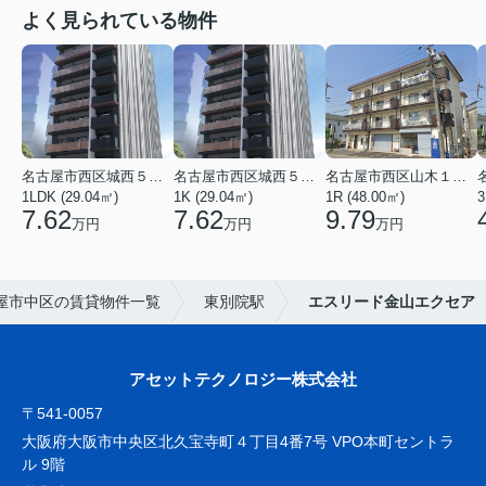
よく見られている物件
名古屋市西区城西５丁目
名古屋市西区城西５丁目
名古屋市西区山木１丁目
1LDK (29.04㎡)
1K (29.04㎡)
1R (48.00㎡)
3
7.62
7.62
9.79
万円
万円
万円
屋市中区の賃貸物件一覧
東別院駅
エスリード金山エクセア
アセットテクノロジー株式会社
〒541-0057
大阪府大阪市中央区北久宝寺町４丁目4番7号 VPO本町セントラ
ル 9階