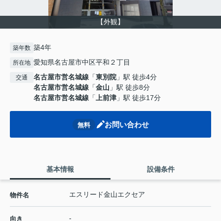
【外観】
築4年
築年数
愛知県名古屋市中区平和２丁目
所在地
名古屋市営名城線
「
東別院
」駅 徒歩4分
交通
名古屋市営名城線
「
金山
」駅 徒歩8分
名古屋市営名城線
「
上前津
」駅 徒歩17分
お問い合わせ
無料
基本情報
設備条件
エスリード金山エクセア
物件名
-
向き