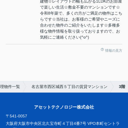
建物☆レイアウトの幅も広がる1LDKのお部屋
で楽しい生活☆敷金不要のマンションです☆
令和8年築で、多くの方がご満足の物件はこち
らです☆当社は、お客様のご希望やニーズに
合わせた物件のご紹介をいたします☆多種多
様な物件情報を取り扱っておりますので、お
気軽にご連絡ください(^o^)
情報の見方
理物件一覧
名古屋市西区城西５丁目の賃貸マンション
3階
アセットテクノロジー株式会社
〒541-0057
大阪府大阪市中央区北久宝寺町４丁目4番7号 VPO本町セントラ