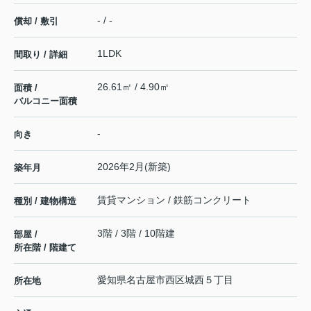
- / -
償却 / 敷引
1LDK
間取り / 詳細
26.61㎡ / 4.90㎡
面積 /
バルコニー面積
-
向き
2026年2月(新築)
築年月
賃貸マンション / 鉄筋コンクリート
種別 / 建物構造
3階 / 3階 / 10階建
部屋 /
所在階 / 階建て
愛知県
名古屋市西区
城西
５丁目
所在地