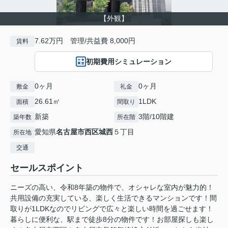
【外観】
7.62万円 管理/共益費 8,000円
賃料
初期費用シミュレーション
0ヶ月
0ヶ月
敷金
礼金
26.61㎡
1LDK
面積
間取り
新築
3階/10階建
築年数
所在階
愛知県
名古屋市西区
城西
５丁目
所在地
交通
セールスポイント
ニーズの高い、令和8年築の物件で、オシャレな室内が魅力的！
共用設備の充実している、楽しく生活できるマンションです！間
取りが1LDKなのでリビングで広々と楽しい時間を過ごせます！
暮らしに便利な、駅まで徒歩8分の物件です！お部屋探しも楽し