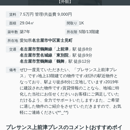
【外観】
7.5万円 管理/共益費 9,000円
賃料
29.04㎡
1K
面積
間取り
築7年
5階/13階建
築年数
所在階
愛知県
名古屋市中区
富士見町
所在地
名古屋市営鶴舞線
「
上前津
」駅 徒歩8分
交通
名古屋市営名城線
「
東別院
」駅 徒歩9分
名古屋市営鶴舞線
「
鶴舞
」駅 徒歩12分
ぜひ一度見ていただきたい、「プレサンス上前津プレ
備考
ス」です♪地上13階建ての物件です♪好評の駅近物件と
なっており、駅より徒歩8分に立地しています♪2019年
に建設された物件です♪賃貸情報のことなら、地域に特
化した当社にお任せください♪お客様にご満足していた
だけるよう、全力でサポートいたします♪また、ご希望
に適した物件のご紹介をさせていただきますので、お気
軽にご連絡ください(*^_^*)
プレサンス上前津プレスのコメント(おすすめポイ