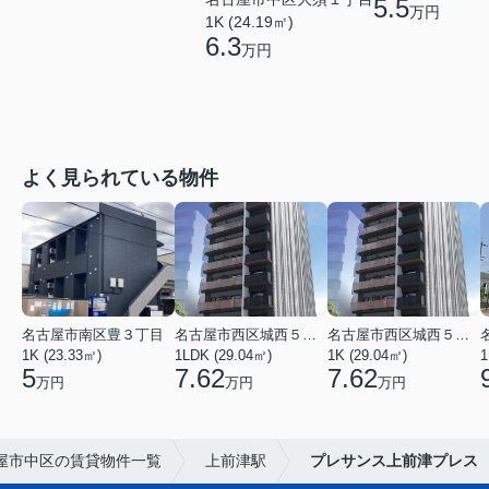
5.5
万円
1K (24.19㎡)
6.3
万円
よく見られている物件
名古屋市南区豊３丁目
名古屋市西区城西５丁目
名古屋市西区城西５丁目
1K (23.33㎡)
1LDK (29.04㎡)
1K (29.04㎡)
1
5
7.62
7.62
万円
万円
万円
屋市中区の賃貸物件一覧
上前津駅
プレサンス上前津プレス