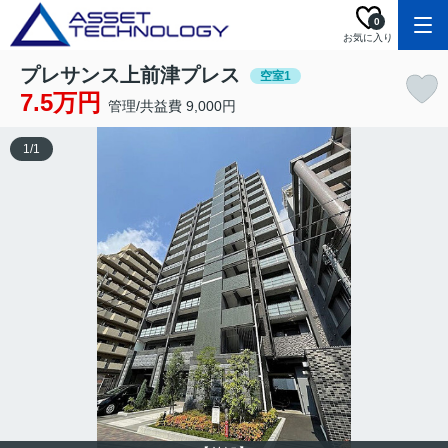
0
お気に入り
プレサンス上前津プレス
空室1
7.5万円
管理/共益費 9,000円
1
/
1